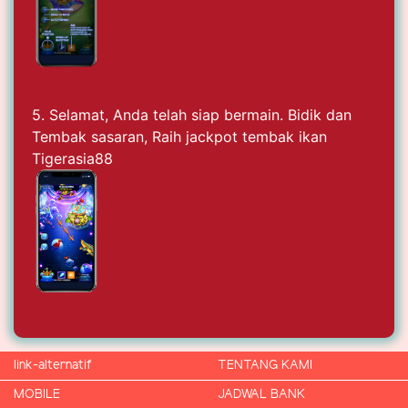
5. Selamat, Anda telah siap bermain. Bidik dan
Tembak sasaran, Raih jackpot tembak ikan
Tigerasia88
link-alternatif
TENTANG KAMI
MOBILE
JADWAL BANK