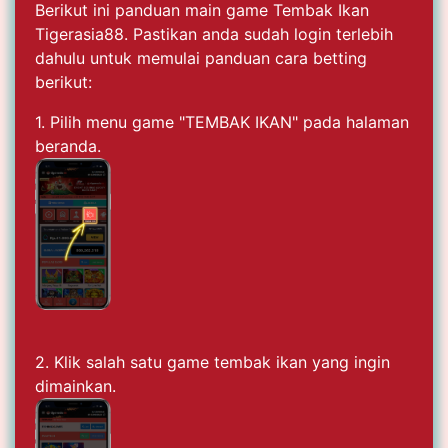
Berikut ini panduan main game Tembak Ikan
Tigerasia88. Pastikan anda sudah login terlebih
dahulu untuk memulai panduan cara betting
berikut:
1. Pilih menu game "TEMBAK IKAN" pada halaman
beranda.
2. Klik salah satu game tembak ikan yang ingin
dimainkan.